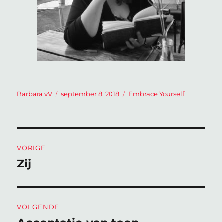
Auteur
Geplaatst
Categorieën
Barbara vV
september 8, 2018
Embrace Yourself
op
Bericht
VORIGE
navigatie
Zij
Vorig
bericht:
VOLGENDE
Volgend