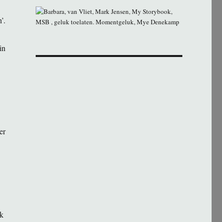
’.
in
er
ik