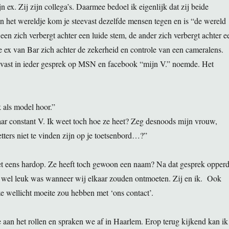
 ex. Zij zijn collega’s. Daarmee bedoel ik eigenlijk dat zij beide
 in het wereldje kom je steevast dezelfde mensen tegen en is “de wereld
een zich verbergt achter een luide stem, de ander zich verbergt achter e
e ex van Bar zich achter de zekerheid en controle van een cameralens.
eevast in ieder gesprek op MSN en facebook “mijn V.” noemde. Het
 als model hoor.”
r constant V. Ik weet toch hoe ze heet? Zeg desnoods mijn vrouw,
letters niet te vinden zijn op je toetsenbord…?”
het eens hardop. Ze heeft toch gewoon een naam? Na dat gesprek opper
en wel leuk was wanneer wij elkaar zouden ontmoeten. Zij en ik. Ook
ze wellicht moeite zou hebben met ‘ons contact’.
 aan het rollen en spraken we af in Haarlem. Erop terug kijkend kan ik