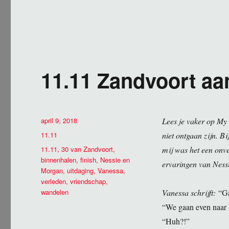
11.11 Zandvoort aa
Geplaatst
april 9, 2018
Lees je vaker op My
op
Categorieën
11.11
niet ontgaan zijn. 
Tags
11.11
,
30 van Zandvoort
,
mij was het een onv
binnenhalen
,
finish
,
Nessie en
ervaringen van Nes
Morgan
,
uitdaging
,
Vanessa
,
verleden
,
vriendschap
,
wandelen
Vanessa schrijft:
“G
“We gaan even naar 
“Huh?!”