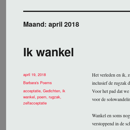
Maand:
april 2018
Ik wankel
Geplaatst
april 19, 2018
Het verleden en ik, 
op
Categorieën
Barbara's Poems
inclusief de rugzak d
Tags
acceptatie
,
Gedichten
,
ik
Voor het pad dat we
wankel
,
poem
,
rugzak
,
voor de solowandeli
zelfacceptatie
Wankel en soms nog 
verstoppend in de sc