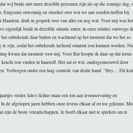
 dat wij beide niet meer dezelfde personen zijn als op die zonnige dag, 
em. Enigszins onwennig en onzeker over wat we aan zouden treffen bij
r Haarlem, druk in gesprek over van alles en nog wat. Voor mij was he
 we eigenlijk beide in dezelfde situatie zaten; in onze relaties vanwege d
r het onbekende daar buiten en wachtend op het moment dat we het zo
g te zijn, zodat het onbekende lachend omarmt zou kunnen worden. Ni
ting kwam dat moment voor mij. Voor Bar hoopte ik daar op dat terras
e kracht zou vinden in haarzelf. Het zat er wel, ondergesneeuwd door
st. Verborgen onder een laag controle van derde hand. “Hey… Dit ke
aartjes verder, kilo’s lichter maar een ton aan levenservaring en
In de afgelopen jaren hebben onze levens elkaar af en toe gekruist. Me
t zijn de beste vriendschappen. Je hoeft elkaar niet te spreken om te