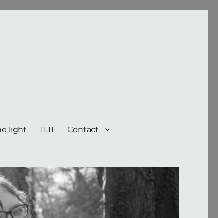
e light
11.11
Contact