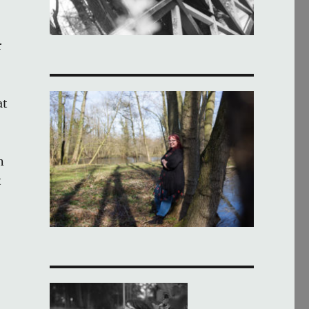
r
at
n
t