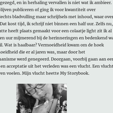
gezegd, en in herhaling vervallen is niet wat ik ambieer.
blijven publiceren of ging ik voor kwantiteit over
slechts bladvulling maar schrijfsels met inhoud, waar ove
at kost tijd, ik schrijf niet binnen een half uur. Zelfs nu,
atte heeft plaats gemaakt voor een colaatje light zit ik al
en uur mijmerend bij de herinneringen en bedenkend w
 wil. Wat is haalbaar? Vermoeidheid kwam om de hoek
oeidheid die er al jaren was, maar door het
anisme werd genegeerd. Doorgaan, voorbij gaan aan ee
en acceptatie uit het verleden was een vlucht. Een vluch
ven voelen. Mijn vlucht heette My Storybook.