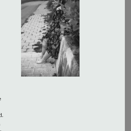
e
d.
n