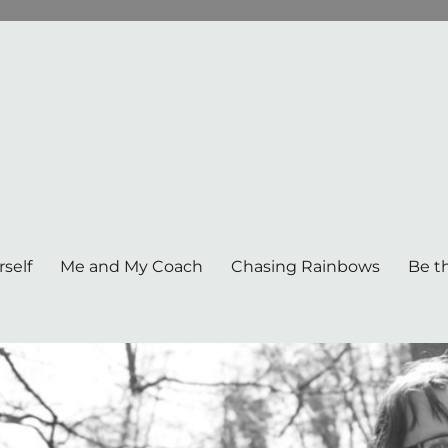
self
Me and My Coach
Chasing Rainbows
Be th