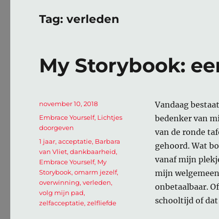
Tag:
verleden
My Storybook: een
Geplaatst
november 10, 2018
Vandaag bestaat 
op
Categorieën
Embrace Yourself
,
Lichtjes
bedenker van mi
doorgeven
van de ronde taf
Tags
1 jaar
,
acceptatie
,
Barbara
gehoord. Wat bod
van Vliet
,
dankbaarheid
,
vanaf mijn plekj
Embrace Yourself
,
My
Storybook
,
omarm jezelf
,
mijn welgemeende
overwinning
,
verleden
,
onbetaalbaar. Of
volg mijn pad
,
schooltijd of da
zelfacceptatie
,
zelfliefde