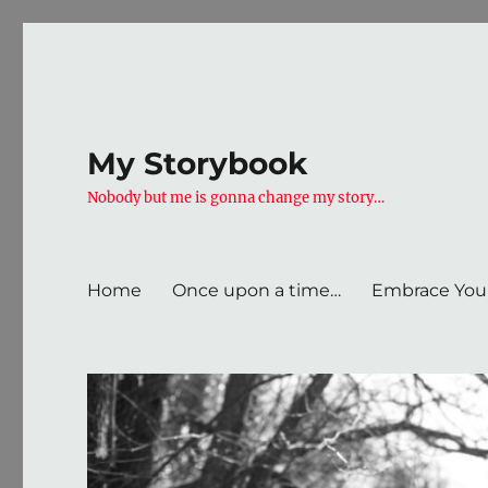
My Storybook
Nobody but me is gonna change my story…
Home
Once upon a time…
Embrace Your