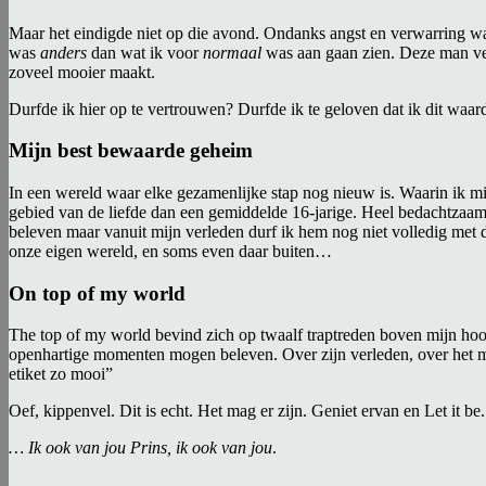
Maar het eindigde niet op die avond. Ondanks angst en verwarring was 
was
anders
dan wat ik voor
normaal
was aan gaan zien. Deze man verte
zoveel mooier maakt.
Durfde ik hier op te vertrouwen? Durfde ik te geloven dat ik dit waard
Mijn best bewaarde geheim
In een wereld waar elke gezamenlijke stap nog nieuw is. Waarin ik mi
gebied van de liefde dan een gemiddelde 16-jarige. Heel bedachtzaam 
beleven maar vanuit mijn verleden durf ik hem nog niet volledig met d
onze eigen wereld, en soms even daar buiten…
On top of my world
The top of my world bevind zich op twaalf traptreden boven mijn hoof
openhartige momenten mogen beleven. Over zijn verleden, over het m
etiket zo mooi”
Oef, kippenvel. Dit is echt. Het mag er zijn. Geniet ervan en Let it be. 
… Ik ook van jou Prins, ik ook van jou
.