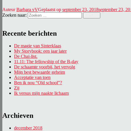
Auteur
Barbara vV
Geplaatst op
september 23, 2018
september 23, 20
Zoeken naar:
Zoeken
Recente berichten
De magie van Sinterklaas
My Storybook: een jaar later
De Chai-list.
11.11: The fellowship of the B-day
De schaamte voorbij, het vervolg
Mijn best bewaarde geheim
Acceptatie van toen
Ben ik nou “Old school”?
Zij
Ik versus mijn naakte lichaam
Archieven
december 2018