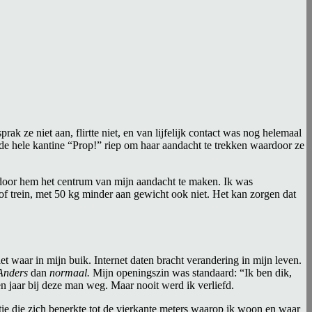
prak ze niet aan, flirtte niet, en van lijfelijk contact was nog helemaal
de hele kantine “Prop!” riep om haar aandacht te trekken waardoor ze
 door hem het centrum van mijn aandacht te maken. Ik was
of trein, met 50 kg minder aan gewicht ook niet. Het kan zorgen dat
et waar in mijn buik. Internet daten bracht verandering in mijn leven.
Anders
dan
normaal.
Mijn openingszin was standaard: “Ik ben dik,
n jaar bij deze man weg. Maar nooit werd ik verliefd.
tie die zich beperkte tot de vierkante meters waarop ik woon en waar