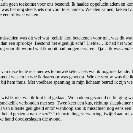
 waarin geen toekomst voor ons bestond. Ik haalde opgelucht adem en kon
t was het nog steeds iets om voor te schamen. We aten samen, keken tv, 
de één of twee weken.
isschien was dit wel wat ‘geluk’ kon betekenen voor mij, was dit wat
r dan een sprookje. Bestond het eigenlijk echt? Liefde… ik had het woord
 bang voor dit woord wat ik nooit had mogen ervaren. Tja… ik was
ande
n deze lente iets nieuws te ontwikkelen. Iets wat ik nog niet kende. Ik
 moment was en in wie ik daarvoor was geweest. Wie de vrouw was die ik
 bij hem thuis. Met voelbare spanning in mijn lichaam betrad ik zijn 
eid wist ik niet wat ik fout had gedaan. We hadden gezoend en hij ging
makelijk verbonden met sex. Twee keer een kus, richting slaapkamer of
l van uiterste geiligheid en/of wanhoop zou ik misschien nog eens een 
d het al gezien
voor
de sex?? Teleurstelling, verwarring, twijfel aan mijz
kke hand doodgeslagen die avond.