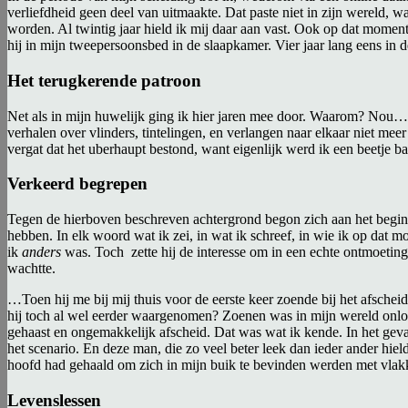
verliefdheid geen deel van uitmaakte. Dat paste niet in zijn wereld,
worden. Al twintig jaar hield ik mij daar aan vast. Ook op dat momen
hij in mijn tweepersoonsbed in de slaapkamer. Vier jaar lang eens in 
Het terugkerende patroon
Net als in mijn huwelijk ging ik hier jaren mee door. Waarom? Nou…m
verhalen over vlinders, tintelingen, en verlangen naar elkaar niet mee
vergat dat het uberhaupt bestond, want eigenlijk werd ik een beetje
Verkeerd begrepen
Tegen de hierboven beschreven achtergrond begon zich aan het begin va
hebben. In elk woord wat ik zei, in wat ik schreef, in wie ik op dat
ik
anders
was. Toch zette hij de interesse om in een echte ontmoeting
wachtte.
…Toen hij me bij mij thuis voor de eerste keer zoende bij het afsch
hij toch al wel eerder waargenomen? Zoenen was in mijn wereld onlos
gehaast en ongemakkelijk afscheid. Dat was wat ik kende. In het geva
het scenario. En deze man, die zo veel beter leek dan ieder ander hiel
hoofd had gehaald om zich in mijn buik te bevinden werden met vla
Levenslessen