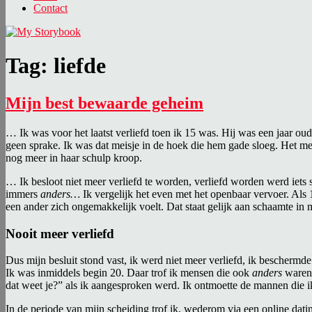
Contact
Tag:
liefde
Mijn best bewaarde geheim
… Ik was voor het laatst verliefd toen ik 15 was. Hij was een jaar oude
geen sprake. Ik was dat meisje in de hoek die hem gade sloeg. Het me
nog meer in haar schulp kroop.
… Ik besloot niet meer verliefd te worden, verliefd worden werd iet
immers
anders…
Ik vergelijk het even met het openbaar vervoer. Als
een ander zich ongemakkelijk voelt. Dat staat gelijk aan schaamte in 
Nooit meer verliefd
Dus mijn besluit stond vast, ik werd niet meer verliefd, ik beschermde
Ik was inmiddels begin 20. Daar trof ik mensen die ook
anders
waren
dat weet je?” als ik aangesproken werd. Ik ontmoette de mannen die ik
In de periode van mijn scheiding trof ik, wederom via een online dati