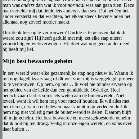
man was
anders
dan wat ik voor
normaal
was aan gaan zien. Deze
man vertelde mij dat liefde iets anders is dan sex. Dat het één het
ander versterkt en dat wachten, het elkaar steeds liever vinden het
allemaal nog zoveel mooier maakt.
Durfde ik hier op te vertrouwen? Durfde ik te geloven dat ik dit
waard zou zijn? Hij heeft geduld met mij, zet elke stap uiterst
voorzichtig en weloverwogen. Hij doet wat nog geen ander deed,
hij heeft mij lief.
Mijn best bewaarde geheim
In een wereld waar elke gezamenlijke stap nog nieuw is. Waarin ik
mij nog dagelijks afvraag of dit wel voor mij is weggelegd, probeer
ik te vertrouwen. Op hem, op ons… Ik voel me minder ervaren op
het gebied van de liefde dan een gemiddelde 16-jarige. Heel
bedachtzaam laat ik soms iets weten aan de buitenwereld. Niet
teveel, want ik wil hem nog voor mezelf houden. Ik wil alles met
hem leren, ervaren en beleven maar vanuit mijn verleden durf ik
hem nog niet volledig met de buitenwereld te delen. Daarom blijft
hij mijn geheim. Het best bewaarde en meest gekoesterde geheim
dat ik ooit bij me droeg. Veilig in onze eigen wereld, en soms even
daar buiten…