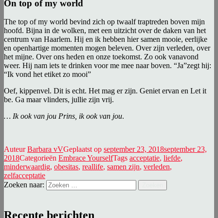
On top of my world
The top of my world bevind zich op twaalf traptreden boven mijn
hoofd. Bijna in de wolken, met een uitzicht over de daken van het
centrum van Haarlem. Hij en ik hebben hier samen mooie, eerlijke
en openhartige momenten mogen beleven. Over zijn verleden, over
het mijne. Over ons heden en onze toekomst. Zo ook vanavond
weer. Hij nam iets te drinken voor me mee naar boven. “Ja”zegt hij:
“Ik vond het etiket zo mooi”
Oef, kippenvel. Dit is echt. Het mag er zijn. Geniet ervan en Let it
be. Ga maar vlinders, jullie zijn vrij.
… Ik ook van jou Prins, ik ook van jou
.
Auteur
Barbara vV
Geplaatst op
september 23, 2018
september 23,
2018
Categorieën
Embrace Yourself
Tags
acceptatie
,
liefde
,
minderwaardig
,
obesitas
,
reallife
,
samen zijn
,
verleden
,
zelfacceptatie
Zoeken naar:
Zoeken
Recente berichten