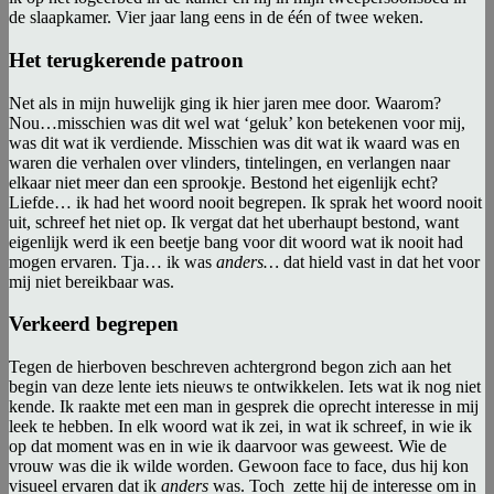
de slaapkamer. Vier jaar lang eens in de één of twee weken.
Het terugkerende patroon
Net als in mijn huwelijk ging ik hier jaren mee door. Waarom?
Nou…misschien was dit wel wat ‘geluk’ kon betekenen voor mij,
was dit wat ik verdiende. Misschien was dit wat ik waard was en
waren die verhalen over vlinders, tintelingen, en verlangen naar
elkaar niet meer dan een sprookje. Bestond het eigenlijk echt?
Liefde… ik had het woord nooit begrepen. Ik sprak het woord nooit
uit, schreef het niet op. Ik vergat dat het uberhaupt bestond, want
eigenlijk werd ik een beetje bang voor dit woord wat ik nooit had
mogen ervaren. Tja… ik was
anders…
dat hield vast in dat het voor
mij niet bereikbaar was.
Verkeerd begrepen
Tegen de hierboven beschreven achtergrond begon zich aan het
begin van deze lente iets nieuws te ontwikkelen. Iets wat ik nog niet
kende. Ik raakte met een man in gesprek die oprecht interesse in mij
leek te hebben. In elk woord wat ik zei, in wat ik schreef, in wie ik
op dat moment was en in wie ik daarvoor was geweest. Wie de
vrouw was die ik wilde worden. Gewoon face to face, dus hij kon
visueel ervaren dat ik
anders
was. Toch zette hij de interesse om in