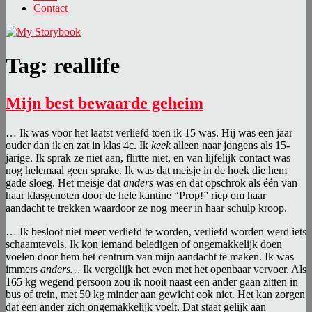
Contact
Tag:
reallife
Mijn best bewaarde geheim
… Ik was voor het laatst verliefd toen ik 15 was. Hij was een jaar
ouder dan ik en zat in klas 4c. Ik
keek
alleen naar jongens als 15-
jarige. Ik sprak ze niet aan, flirtte niet, en van lijfelijk contact was
nog helemaal geen sprake. Ik was dat meisje in de hoek die hem
gade sloeg. Het meisje dat
anders
was en dat opschrok als één van
haar klasgenoten door de hele kantine “Prop!” riep om haar
aandacht te trekken waardoor ze nog meer in haar schulp kroop.
… Ik besloot niet meer verliefd te worden, verliefd worden werd iets
schaamtevols. Ik kon iemand beledigen of ongemakkelijk doen
voelen door hem het centrum van mijn aandacht te maken. Ik was
immers
anders…
Ik vergelijk het even met het openbaar vervoer. Als
165 kg wegend persoon zou ik nooit naast een ander gaan zitten in
bus of trein, met 50 kg minder aan gewicht ook niet. Het kan zorgen
dat een ander zich ongemakkelijk voelt. Dat staat gelijk aan