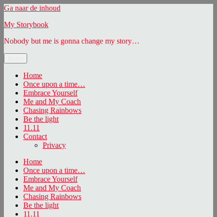
Ga naar de inhoud
My Storybook
Nobody but me is gonna change my story…
Menu
Home
Once upon a time…
Embrace Yourself
Me and My Coach
Chasing Rainbows
Be the light
11.11
Contact
Privacy
Home
Once upon a time…
Embrace Yourself
Me and My Coach
Chasing Rainbows
Be the light
11.11