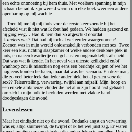
een echte ontmoeting bij hem thuis. Met voelbare spanning in mijn
lichaam betrad ik zijn wereld waarin om elke hoek weer een andere
openbaring op mij wachtte.
…Toen hij me bij mij thuis voor de eerste keer zoende bij het
afscheid wist ik niet wat ik fout had gedaan. We hadden gezoend en
hij ging weg… Had ik hem dan zo afgeschikt doordat
ik
anders
was? Dat had hij toch al wel eerder waargenomen?
Zoenen was in mijn wereld onlosmakelijk verbonden met sex. Twee
keer een kus, richting slaapkamer of welke andere denkbare plek in
huis, en na een kwartiertje een gehaast en ongemakkelijk afscheid.
Dat was wat ik kende. In het geval van uiterste geiligheid en/of
wanhoop zou ik misschien nog eens een berichtje krijgen of we het
nog eens konden herhalen, maar dat was het scenario. En deze man,
die zo veel beter leek dan ieder ander hield het al gezien
voor
de
sex?? Teleurstelling, verwarring, twijfel aan mijzelf. Mijn hoop en
een enkele ambitieuze vlinder die het al in zijn hoofd had gehaald
om zich in mijn buik te bevinden werden met vlakke hand
doodgeslagen die avond.
Levenslessen
Maar het eindigde niet op die avond. Ondanks angst en verwarring
was er, altijd sluimerend, de twijfel of ik het wel juist zag. Er waren
zoveel onuitgesproken signalen die anders leken te vertellen. Deze