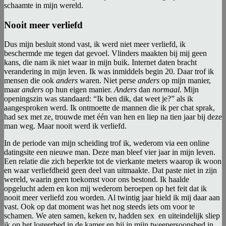
schaamte in mijn wereld.
Nooit meer verliefd
Dus mijn besluit stond vast, ik werd niet meer verliefd, ik
beschermde me tegen dat gevoel. Vlinders maakten bij mij geen
kans, die nam ik niet waar in mijn buik. Internet daten bracht
verandering in mijn leven. Ik was inmiddels begin 20. Daar trof ik
mensen die ook
anders
waren. Niet perse
anders
op mijn manier,
maar
anders
op hun eigen manier.
Anders
dan
normaal.
Mijn
openingszin was standaard: “Ik ben dik, dat weet je?” als ik
aangesproken werd. Ik ontmoette de mannen die ik per chat sprak,
had sex met ze, trouwde met één van hen en liep na tien jaar bij deze
man weg. Maar nooit werd ik verliefd.
In de periode van mijn scheiding trof ik, wederom via een online
datingsite een nieuwe man. Deze man bleef vier jaar in mijn leven.
Een relatie die zich beperkte tot de vierkante meters waarop ik woon
en waar verliefdheid geen deel van uitmaakte. Dat paste niet in zijn
wereld, waarin geen toekomst voor ons bestond. Ik haalde
opgelucht adem en kon mij wederom beroepen op het feit dat ik
nooit meer verliefd zou worden. Al twintig jaar hield ik mij daar aan
vast. Ook op dat moment was het nog steeds iets om voor te
schamen. We aten samen, keken tv, hadden sex en uiteindelijk sliep
ik op het logeerbed in de kamer en hij in mijn tweepersoonsbed in