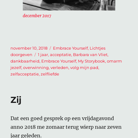
december 2017
Geplaatst
Categorieën
november 10, 2018
Embrace Yourself
,
Lichtjes
op
Tags
doorgeven
1 jaar
,
acceptatie
,
Barbara van Vliet
,
dankbaarheid
,
Embrace Yourself
,
My Storybook
,
omarm
jezelf
,
overwinning
,
verleden
,
volg mijn pad
,
zelfacceptatie
,
zelfliefde
Zij
Dat een goed gesprek op een vrijdagavond
anno 2018 me zomaar terug wierp naar zeven
jaar geleden.