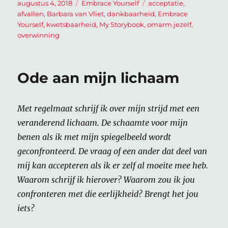
Geplaatst
Categorieën
Tags
augustus 4, 2018
Embrace Yourself
acceptatie
,
op
afvallen
,
Barbara van Vliet
,
dankbaarheid
,
Embrace
Yourself
,
kwetsbaarheid
,
My Storybook
,
omarm jezelf
,
overwinning
Ode aan mijn lichaam
Met regelmaat schrijf ik over mijn strijd met een
veranderend lichaam. De schaamte voor mijn
benen als ik met mijn spiegelbeeld wordt
geconfronteerd. De vraag of een ander dat deel van
mij kan accepteren als ik er zelf al moeite mee heb.
Waarom schrijf ik hierover? Waarom zou ik jou
confronteren met die eerlijkheid? Brengt het jou
iets?