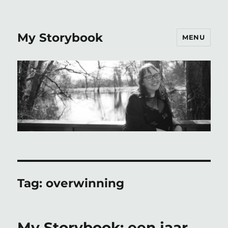
My Storybook
MENU
Tag:
overwinning
My Storybook: een jaar