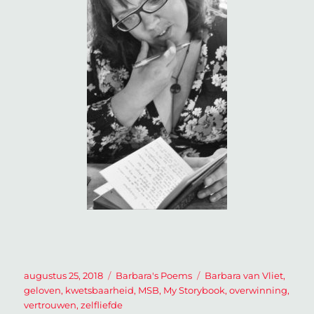
Geplaatst
Categorieën
Tags
augustus 25, 2018
Barbara's Poems
Barbara van Vliet
,
op
geloven
,
kwetsbaarheid
,
MSB
,
My Storybook
,
overwinning
,
vertrouwen
,
zelfliefde