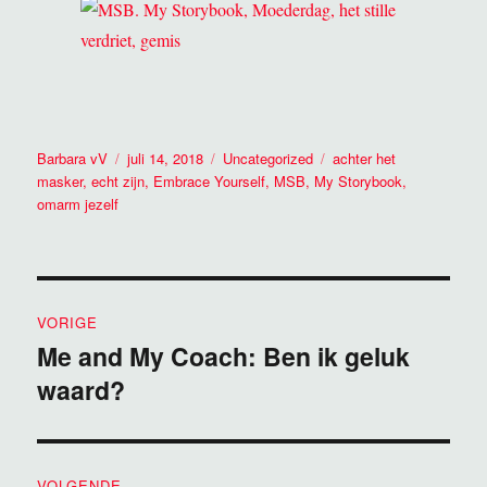
Auteur
Geplaatst
Categorieën
Tags
Barbara vV
juli 14, 2018
Uncategorized
achter het
op
masker
,
echt zijn
,
Embrace Yourself
,
MSB
,
My Storybook
,
omarm jezelf
Bericht
VORIGE
navigatie
Me and My Coach: Ben ik geluk
Vorig
waard?
bericht:
VOLGENDE