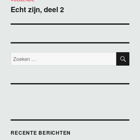
Echt zijn, deel 2
Volgend
bericht:
ZOE
Zoeken
naar:
RECENTE BERICHTEN