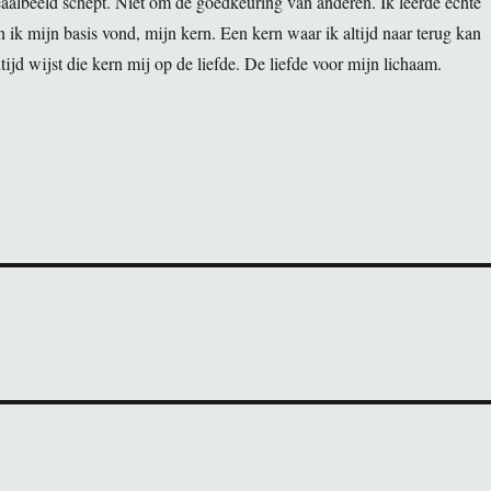
aalbeeld schept. Niet om de goedkeuring van anderen. Ik leerde echte
 ik mijn basis vond, mijn kern. Een kern waar ik altijd naar terug kan
tijd wijst die kern mij op de liefde. De liefde voor mijn lichaam.