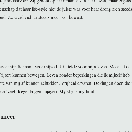
20 jaar daarvoor. Zij genoot op haar manier van haar leven, maar ergens
schap dat haar life-style niet de juiste was voor haar drong zich steed
nd. Ze werd zich er steeds meer van bewust..
oor mijn lichaam, voor mijzelf. Uit liefde voor mijn leven. Meer uit dat
Vrij(er) kunnen bewegen. Leven zonder beperkingen die ik mijzelf heb
te van mij af kunnen schudden. Vrijheid ervaren. De dingen doen die 
b ontzegt. Regenbogen najagen. My sky is my limit.
 meer