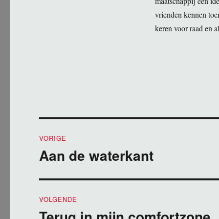
maatschappij een ide
vrienden kennen toen
keren voor raad en al
Bericht
VORIGE
navigatie
Aan de waterkant
Vorig
bericht:
VOLGENDE
Terug in mijn comfortzone
Volgend