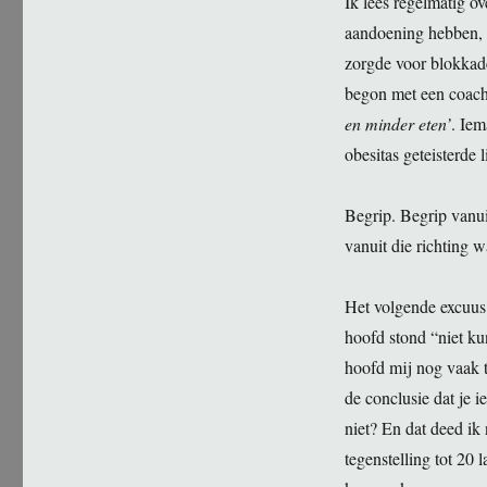
Ik lees regelmatig 
aandoening hebben, 
zorgde voor blokkad
begon met een coach
en minder eten’
. Iem
obesitas geteisterde 
Begrip. Begrip vanui
vanuit die richting 
Het volgende excuus 
hoofd stond “niet ku
hoofd mij nog vaak 
de conclusie dat je i
niet? En dat deed ik
tegenstelling tot 20 