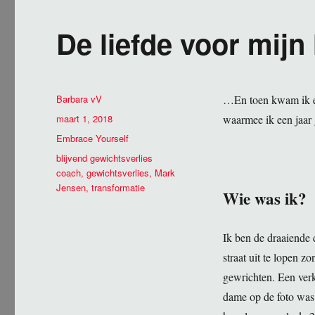
De liefde voor mijn
Auteur
Barbara vV
…En toen kwam ik ee
Geplaatst
maart 1, 2018
waarmee ik een jaar 
op
Categorieën
Embrace Yourself
Tags
blijvend gewichtsverlies
coach
,
gewichtsverlies
,
Mark
Jensen
,
transformatie
Wie was ik?
Ik ben de draaiende 
straat uit te lopen z
gewrichten. Een verk
dame op de foto was 