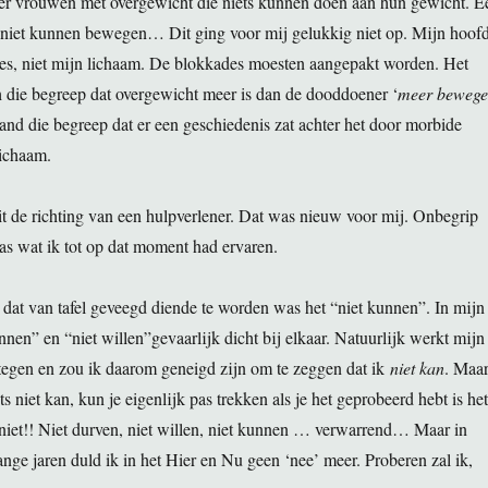
over vrouwen met overgewicht die niets kunnen doen aan hun gewicht. E
niet kunnen bewegen… Dit ging voor mij gelukkig niet op. Mijn hoof
es, niet mijn lichaam. De blokkades moesten aangepakt worden. Het
 die begreep dat overgewicht meer is dan de dooddoener ‘
meer beweg
and die begreep dat er een geschiedenis zat achter het door morbide
lichaam.
t de richting van een hulpverlener. Dat was nieuw voor mij. Onbegrip
was wat ik tot op dat moment had ervaren.
dat van tafel geveegd diende te worden was het “niet kunnen”. In mijn
nnen” en “niet willen”gevaarlijk dicht bij elkaar. Natuurlijk werkt mijn
tegen en zou ik daarom geneigd zijn om te zeggen dat ik
niet kan
. Maa
ets niet kan, kun je eigenlijk pas trekken als je het geprobeerd hebt is het
 niet!! Niet durven, niet willen, niet kunnen … verwarrend… Maar in
lange jaren duld ik in het Hier en Nu geen ‘nee’ meer. Proberen zal ik,