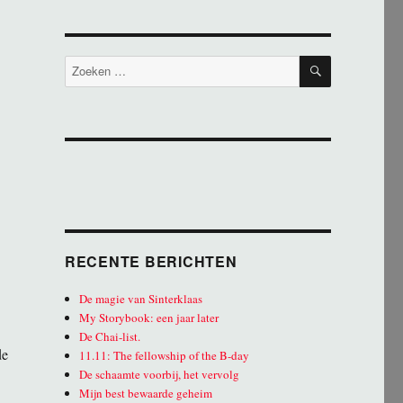
ZOEKEN
Zoeken
naar:
RECENTE BERICHTEN
De magie van Sinterklaas
My Storybook: een jaar later
De Chai-list.
de
11.11: The fellowship of the B-day
De schaamte voorbij, het vervolg
Mijn best bewaarde geheim