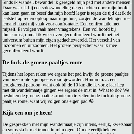
Sinds ik wandel, bewandel ik geregeld mijn pad met andere mensen.
Daar waar ik bij een solo-wandeling de gedachten door mijn hoofd
kan laten gaan en besef dat mijn hoofd leger is tegen de tijd dat ik de
laatste traptreden oploop naar mijn huis, zorgen de wandelingen met
iemand naast mij vaak voor confrontatie. Een confrontatie met
mijzelf. Er volgen vaak meer vraagtekens. Een vol hoofd bij
thuiskomst, omdat ik weer even geconfronteerd wordt met het
universum buiten mijn eigen gedachtewereld. Het verschil van
inzoomen en uitzoomen. Het grotere perspectief waar ik mee
geconfronteerd wordt.
De fuck-de-groene-paaltjes-route
Tijdens het lopen raken we ergens het pad kwijt, de groene paaltjes
van onze route zijn opeens rood geworden. Hmmmm…. een
terugkerend patroon, want ook bij de 10 km die ik vorig jaar liep
met dit wandelmaatje gingen we ergens de mist in. What to do? We
besluiten de groene-paaltjes-route om te zetten in de fuck-de-groene-
paaltjes-route, want wij volgen ons eigen pad 😛
Kijk een om je heen!
De gesprekken met mijn wandelmaatje zijn intens, eerlijk, kwetsbaar
en soms sta ik met tranen in mijn ogen. Om de eerlijkheid en