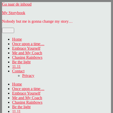
Ga naar de inhoud
My Storybook
Nobody but me is gonna change my story…
Menu
Home
Once upon a time…
Embrace Yourself
Me and My Coach
Chasing Rainbows
Be the light
11.11
Contact
Privacy
Home
Once upon a time…
Embrace Yourself
Me and My Coach
Chasing Rainbows
Be the light
11.11