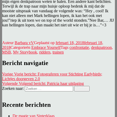
mijn eigen denkpatroon weten te halen. Een andere kant belichten.
Terwijl ik de trap naar mijn huisje oploop bedenk ik mij dat de
mooiste uitspraak van vandaag de volgende was: “Hey , cool! Ik
kan niet alleen met Mark hellingen lopen, ik kan het ook met
jou!”riep ik uit toen we on top of the world stonden.”Nee Bar,… JIJ
kan hellingen lopen, dan maakt het niet uit wie er bij je is…”<3
Auteur
Barbara vV
Geplaatst op
februari 18, 2018
februari 18,
2018
Categorieën
Embrace Yourself
Tags
confrontatie
,
denkpatroon
,
MSB
,
My Storybook
,
ridders
,
trainen
Bericht navigatie
Vorige
Vorig bericht:
Fotograferen voor Stichting Earlybirds;
Lichtjes doorgeven 2.0
Volgende
Volgend bericht:
Patricia haar uitdaging
Zoeken naar:
Zoeken
Recente berichten
De magie van Sinterklaas