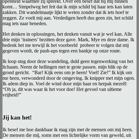
openheid waarmee zij spreekt. Over een besef dat bij mij binnen
komt… Simpelweg het feit dat ik mijn schild bij haar iets kan laten
zakken. Dit wandelmaatje lijkt te weten zonder dat ik iets hoef te
zeggen. Ze voelt mij aan. Verdedigen heeft dus geen zin, het schild
mag iets naar beneden.
Het denken in oplossingen, het denken vanuit wat je wel kan. Alle
drie mijn ’trainers’ bezitten deze gave. Mark, Mye en deze dame. Ik
bedenk het me terwijl ik het voorbeeld probeer te volgen dat mij
gegeven wordt, de push-ups tegen een bankje op onze route.
Ik loop stug door deze wandeling, duld geen tegenwerking van het
lichaam. Neem de hellingen met te grote passen. mijn blik op de
grond gericht. “Bar! Kijk eens om je heen! Voel! Zie!” Ik kijk om
me heen, verwonderd door de omgeving. Ik knipper met mijn ogen.
Ik adem diep in. Voel de wind door mijn haar en herpak mezelf:
“Oh ja, dit was waar ik het voor doe! Het gevoel van ultieme
vrijheid!”
Jij kan het!
Ik besef me hoe dankbaar ik mag zijn met de mensen om mij heen.
De mensen die mij, soms met een lichtelijke vorm van geweld, uit