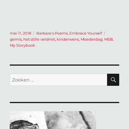
Geplaatst
Categorieën
Tags
mei 11, 2018
Barbara's Poems
,
Embrace Yourself
op
gemis
,
het stille verdriet
,
kinderwens
,
Moederdag
,
MSB
,
My Storybook
ZO
Zoeken
naar: