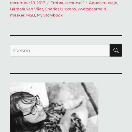
Geplaatst
Categorieën
Tags
december 18, 2017
Embrace Yourself
Appelvrouwtje
,
op
Barbara van Vliet
,
Charles Dickens
,
kwetsbaarheid
,
masker
,
MSB
,
My Storybook
ZO
Zoeken
naar: